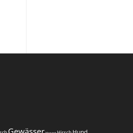
Gewässer
Hund
sch
Hirsch