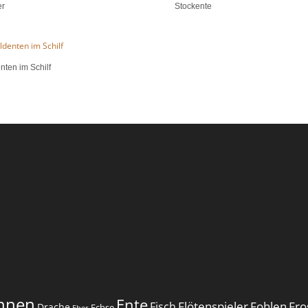
er
Stockente
nten im Schilf
nnen
Ente
Flötenspieler
Fohlen
Fro
Fisch
Drache
Echse