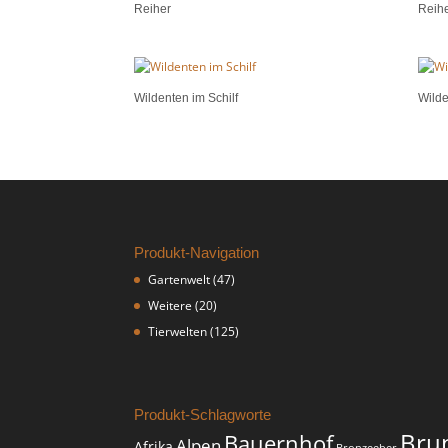
Reiher
Reih
Wildenten im Schilf
Wilde
Produkt-Navigation
Gartenwelt
(47)
Weitere
(20)
Tierwelten
(125)
Produkt-Schlagworte
Bru
Bauernhof
Alpen
Afrika