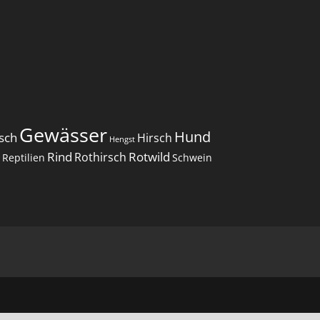
Gewässer
Hund
sch
Hirsch
Hengst
Rind
Rotwild
Rothirsch
Reptilien
Schwein
r