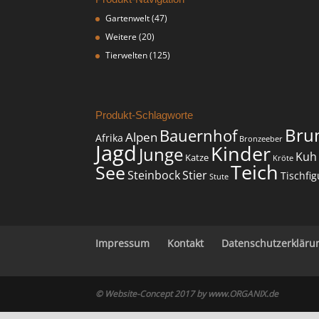
Gartenwelt
(47)
Weitere
(20)
Tierwelten
(125)
Produkt-Schlagworte
Bru
Bauernhof
Alpen
Afrika
Bronzeeber
Jagd
Kinder
Junge
Kuh
Katze
Kröte
Teich
See
Steinbock
Stier
Tischfig
Stute
Impressum
Kontakt
Datenschutzerkläru
© Website-Concept 2017 by
www.ORGANIX.de