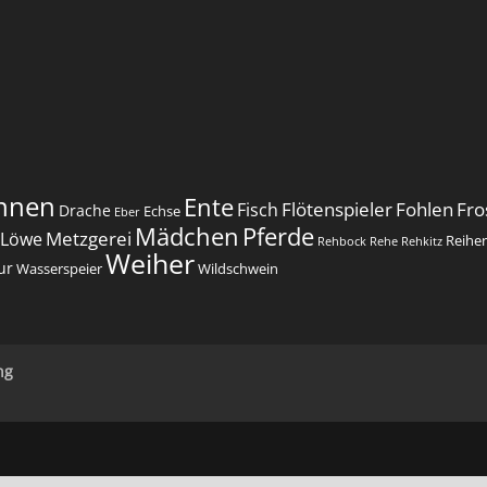
nnen
Ente
Flötenspieler
Fohlen
Fro
Fisch
Drache
Echse
Eber
Mädchen
Pferde
Metzgerei
Löwe
Reihe
Rehbock
Rehe
Rehkitz
Weiher
ur
Wasserspeier
Wildschwein
ng