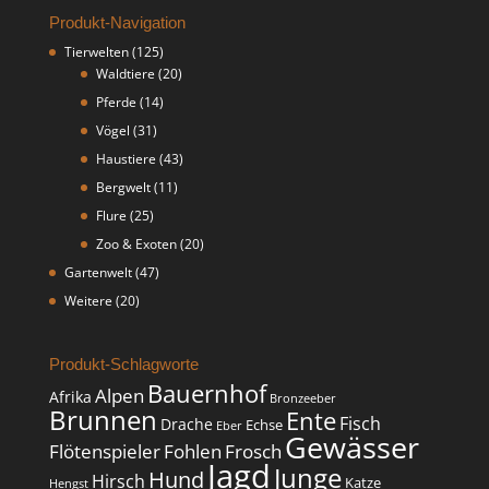
Produkt-Navigation
Tierwelten
(125)
Waldtiere
(20)
Pferde
(14)
Vögel
(31)
Haustiere
(43)
Bergwelt
(11)
Flure
(25)
Zoo & Exoten
(20)
Gartenwelt
(47)
Weitere
(20)
Produkt-Schlagworte
Bauernhof
Alpen
Afrika
Bronzeeber
Brunnen
Ente
Fisch
Drache
Echse
Eber
Gewässer
Flötenspieler
Fohlen
Frosch
Jagd
Junge
Hund
Hirsch
Katze
Hengst