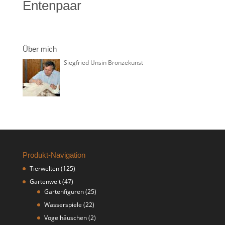
Entenpaar
Über mich
Siegfried Unsin Bronzekunst
Produkt-Navigation
Tierwelten
(125)
Gartenwelt
(47)
Gartenfiguren
(25)
Wasserspiele
(22)
Vogelhäuschen
(2)