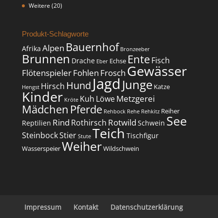
Weitere
(20)
Produkt-Schlagworte
Bauernhof
Alpen
Afrika
Bronzeeber
Brunnen
Ente
Fisch
Drache
Echse
Eber
Gewässer
Flötenspieler
Fohlen
Frosch
Jagd
Junge
Hund
Hirsch
Katze
Hengst
Kinder
Metzgerei
Kuh
Löwe
Kröte
Mädchen
Pferde
Reiher
Rehbock
Rehe
Rehkitz
See
Rind
Rotwild
Rothirsch
Reptilien
Schwein
Teich
Steinbock
Stier
Tischfigur
Stute
Weiher
Wasserspeier
Wildschwein
Impressum
Kontakt
Datenschutzerklärung