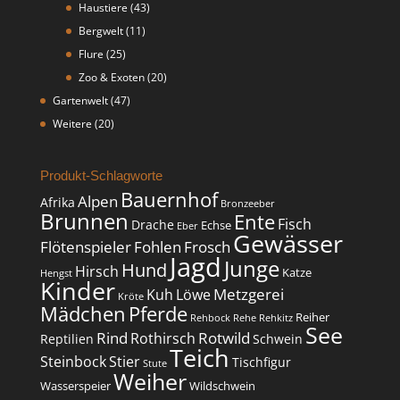
Haustiere
(43)
Bergwelt
(11)
Flure
(25)
Zoo & Exoten
(20)
Gartenwelt
(47)
Weitere
(20)
Produkt-Schlagworte
Bauernhof
Alpen
Afrika
Bronzeeber
Brunnen
Ente
Fisch
Drache
Echse
Eber
Gewässer
Flötenspieler
Fohlen
Frosch
Jagd
Junge
Hund
Hirsch
Katze
Hengst
Kinder
Metzgerei
Kuh
Löwe
Kröte
Mädchen
Pferde
Reiher
Rehbock
Rehe
Rehkitz
See
Rind
Rotwild
Rothirsch
Reptilien
Schwein
Teich
Steinbock
Stier
Tischfigur
Stute
Weiher
Wasserspeier
Wildschwein