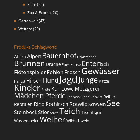
Flure
(25)
Zoo & Exoten
(20)
Gartenwelt
(47)
Weitere
(20)
Produkt-Schlagworte
Bauernhof
Alpen
Afrika
Bronzeeber
Brunnen
Ente
Fisch
Drache
Echse
Eber
Gewässer
Flötenspieler
Fohlen
Frosch
Jagd
Junge
Hund
Hirsch
Katze
Hengst
Kinder
Metzgerei
Kuh
Löwe
Kröte
Mädchen
Pferde
Reiher
Rehbock
Rehe
Rehkitz
See
Rind
Rotwild
Rothirsch
Reptilien
Schwein
Teich
Steinbock
Stier
Tischfigur
Stute
Weiher
Wasserspeier
Wildschwein