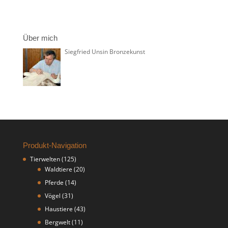
Über mich
Siegfried Unsin Bronzekunst
Produkt-Navigation
Tierwelten
(125)
Waldtiere
(20)
Pferde
(14)
Vögel
(31)
Haustiere
(43)
Bergwelt
(11)