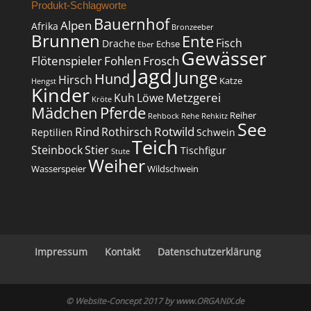
Produkt-Schlagworte
Bauernhof
Alpen
Afrika
Bronzeeber
Brunnen
Ente
Fisch
Drache
Echse
Eber
Gewässer
Flötenspieler
Fohlen
Frosch
Jagd
Junge
Hund
Hirsch
Katze
Hengst
Kinder
Metzgerei
Kuh
Löwe
Kröte
Mädchen
Pferde
Reiher
Rehbock
Rehe
Rehkitz
See
Rind
Rotwild
Rothirsch
Reptilien
Schwein
Teich
Steinbock
Stier
Tischfigur
Stute
Weiher
Wasserspeier
Wildschwein
Impressum
Kontakt
Datenschutzerklärung
© Website-Concept 2017 by
www.ORGANIX.de