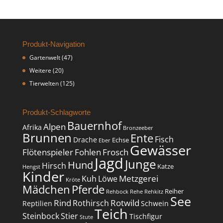
Produkt-Navigation
Gartenwelt
(47)
Weitere
(20)
Tierwelten
(125)
Produkt-Schlagworte
Bauernhof
Alpen
Afrika
Bronzeeber
Brunnen
Ente
Fisch
Drache
Echse
Eber
Gewässer
Flötenspieler
Fohlen
Frosch
Jagd
Junge
Hund
Hirsch
Katze
Hengst
Kinder
Metzgerei
Kuh
Löwe
Kröte
Mädchen
Pferde
Reiher
Rehbock
Rehe
Rehkitz
See
Rind
Rotwild
Rothirsch
Reptilien
Schwein
Teich
Steinbock
Stier
Tischfigur
Stute