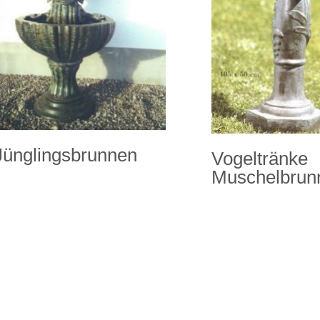
Jünglingsbrunnen
Vogeltränke
Muschelbrun