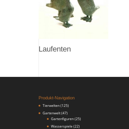
Laufenten
Produkt-Navigation
Tierwelten
(125)
Gartenwelt
(47)
Gartenfiguren
(25)
Wasserspiele
(22)