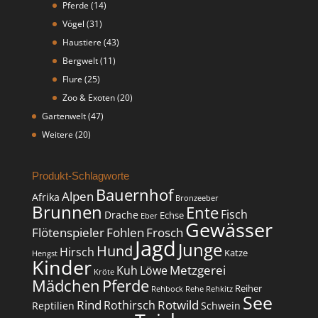
Pferde
(14)
Vögel
(31)
Haustiere
(43)
Bergwelt
(11)
Flure
(25)
Zoo & Exoten
(20)
Gartenwelt
(47)
Weitere
(20)
Produkt-Schlagworte
Bauernhof
Alpen
Afrika
Bronzeeber
Brunnen
Ente
Fisch
Drache
Echse
Eber
Gewässer
Flötenspieler
Fohlen
Frosch
Jagd
Junge
Hund
Hirsch
Katze
Hengst
Kinder
Metzgerei
Kuh
Löwe
Kröte
Mädchen
Pferde
Reiher
Rehbock
Rehe
Rehkitz
See
Rind
Rotwild
Rothirsch
Reptilien
Schwein