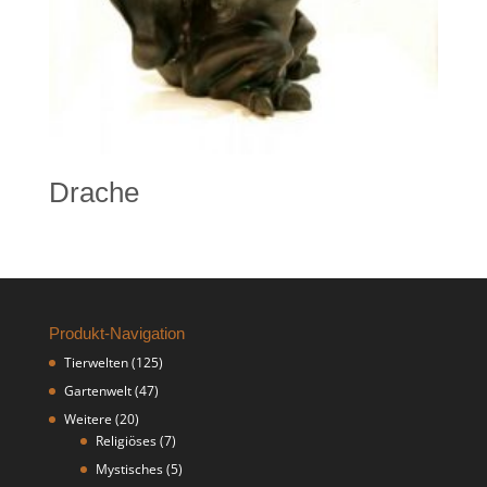
Drache
Produkt-Navigation
Tierwelten
(125)
Gartenwelt
(47)
Weitere
(20)
Religiöses
(7)
Mystisches
(5)