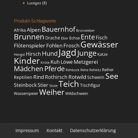
Lustiges
(8)
Produkt-Schlagworte
Bauernhof
Alpen
Afrika
Bronzeeber
Brunnen
Ente
Fisch
Drache
Echse
Eber
Gewässer
Flötenspieler
Fohlen
Frosch
Jagd
Junge
Hund
Hirsch
Katze
Hengst
Kinder
Metzgerei
Kuh
Löwe
Kröte
Mädchen
Pferde
Reiher
Rehbock
Rehe
Rehkitz
See
Rind
Rotwild
Rothirsch
Reptilien
Schwein
Teich
Steinbock
Stier
Tischfigur
Stute
Weiher
Wasserspeier
Wildschwein
Impressum
Kontakt
Datenschutzerklärung