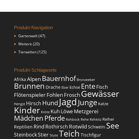
Produkt-Navigation
Gartenwelt
(47)
Weitere
(20)
Tierwelten
(125)
Produkt-Schlagworte
Bauernhof
Alpen
Afrika
Bronzeeber
Brunnen
Ente
Fisch
Drache
Echse
Eber
Gewässer
Flötenspieler
Fohlen
Frosch
Jagd
Junge
Hund
Hirsch
Katze
Hengst
Kinder
Metzgerei
Kuh
Löwe
Kröte
Mädchen
Pferde
Reiher
Rehbock
Rehe
Rehkitz
See
Rind
Rotwild
Rothirsch
Reptilien
Schwein
Teich
Steinbock
Stier
Tischfigur
Stute