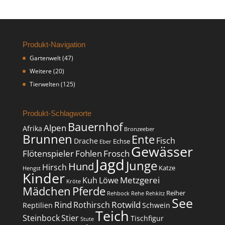
Produkt-Navigation
Gartenwelt
(47)
Weitere
(20)
Tierwelten
(125)
Produkt-Schlagworte
Bauernhof
Alpen
Afrika
Bronzeeber
Brunnen
Ente
Fisch
Drache
Echse
Eber
Gewässer
Flötenspieler
Fohlen
Frosch
Jagd
Junge
Hund
Hirsch
Katze
Hengst
Kinder
Metzgerei
Kuh
Löwe
Kröte
Mädchen
Pferde
Reiher
Rehbock
Rehe
Rehkitz
See
Rind
Rotwild
Rothirsch
Reptilien
Schwein
Teich
Steinbock
Stier
Tischfigur
Stute