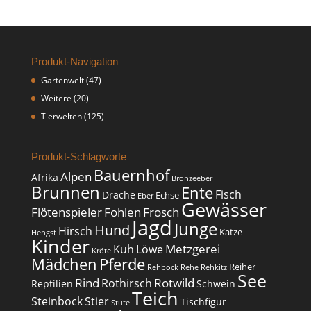
Produkt-Navigation
Gartenwelt
(47)
Weitere
(20)
Tierwelten
(125)
Produkt-Schlagworte
Bauernhof
Alpen
Afrika
Bronzeeber
Brunnen
Ente
Fisch
Drache
Echse
Eber
Gewässer
Flötenspieler
Fohlen
Frosch
Jagd
Junge
Hund
Hirsch
Katze
Hengst
Kinder
Metzgerei
Kuh
Löwe
Kröte
Mädchen
Pferde
Reiher
Rehbock
Rehe
Rehkitz
See
Rind
Rotwild
Rothirsch
Reptilien
Schwein
Teich
Steinbock
Stier
Tischfigur
Stute