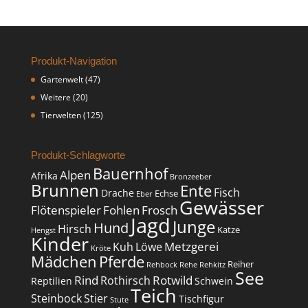
Produkt-Navigation
Gartenwelt
(47)
Weitere
(20)
Tierwelten
(125)
Produkt-Schlagworte
Bauernhof
Alpen
Afrika
Bronzeeber
Brunnen
Ente
Fisch
Drache
Echse
Eber
Gewässer
Flötenspieler
Fohlen
Frosch
Jagd
Junge
Hund
Hirsch
Katze
Hengst
Kinder
Metzgerei
Kuh
Löwe
Kröte
Mädchen
Pferde
Reiher
Rehbock
Rehe
Rehkitz
See
Rind
Rotwild
Rothirsch
Reptilien
Schwein
Teich
Steinbock
Stier
Tischfigur
Stute