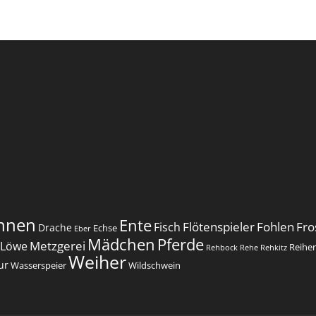
nnen
Ente
Flötenspieler
Fohlen
Fro
Fisch
Drache
Echse
Eber
Mädchen
Pferde
Metzgerei
Löwe
Reihe
Rehbock
Rehe
Rehkitz
Weiher
ur
Wasserspeier
Wildschwein