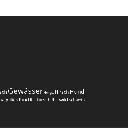
Gewässer
Hund
sch
Hirsch
Hengst
Rind
Rotwild
Rothirsch
Reptilien
Schwein
r