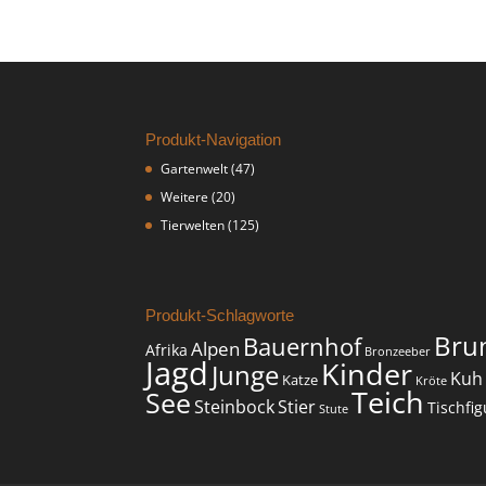
Produkt-Navigation
Gartenwelt
(47)
Weitere
(20)
Tierwelten
(125)
Produkt-Schlagworte
Bru
Bauernhof
Alpen
Afrika
Bronzeeber
Jagd
Kinder
Junge
Kuh
Katze
Kröte
Teich
See
Steinbock
Stier
Tischfig
Stute