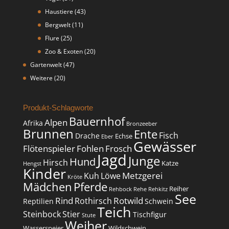
Haustiere
(43)
Bergwelt
(11)
Flure
(25)
Zoo & Exoten
(20)
Gartenwelt
(47)
Weitere
(20)
Produkt-Schlagworte
Bauernhof
Alpen
Afrika
Bronzeeber
Brunnen
Ente
Fisch
Drache
Echse
Eber
Gewässer
Flötenspieler
Fohlen
Frosch
Jagd
Junge
Hund
Hirsch
Katze
Hengst
Kinder
Metzgerei
Kuh
Löwe
Kröte
Mädchen
Pferde
Reiher
Rehbock
Rehe
Rehkitz
See
Rind
Rotwild
Rothirsch
Reptilien
Schwein
Teich
Steinbock
Stier
Tischfigur
Stute
Weiher
Wasserspeier
Wildschwein