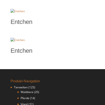
Entchen
Entchen
Produkt-Navigation
Tierwelten
(125)
Waldtiere
(20)
Pferde
(14)
Vögel
(31)